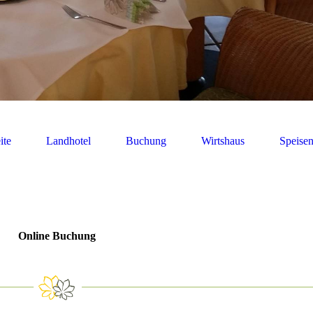
ite
Landhotel
Buchung
Wirtshaus
Speise
Online Buchung