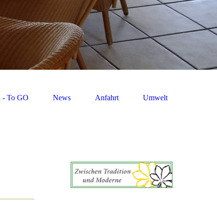
n - To GO
News
Anfahrt
Umwelt