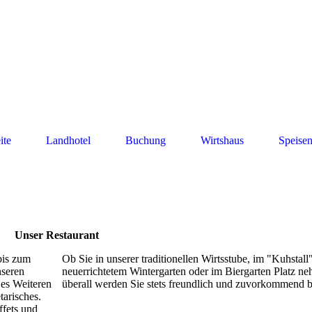
ite
Landhotel
Buchung
Wirtshaus
Speise
Unser Restaurant
bis zum
Ob Sie in unserer traditionellen Wirtsstube, im "Kuhstall
nseren
neuerrichtetem Wintergarten oder im Biergarten Platz n
es Weiteren
überall werden Sie stets freundlich und zuvorkommend b
tarisches.
ffets und