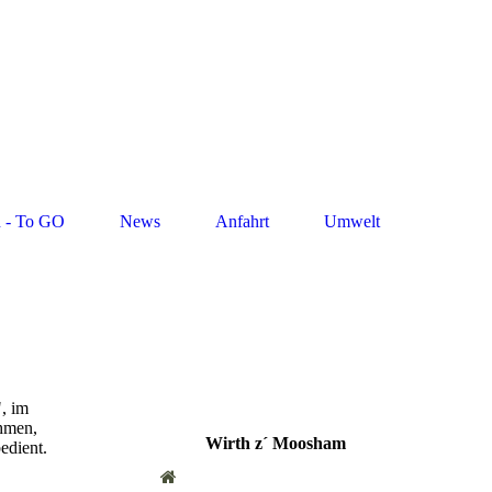
n - To GO
News
Anfahrt
Umwelt
", im
ehmen,
Wirth z´ Moosham
edient.